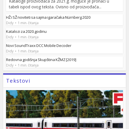
Kataloge proizvođača za 2021.g. moguće je pronaći u
tabeli ispod ovog teksta. Ovisno od proizvođača...
HŽ i SŽ noviteti sa sajma igaračaka Nürnberg 2020
Didy
1 min. čitanja
Katalozi za 2020.godinu
Didy
1 min. čitanja
Novi SoundTraxx DCC Mobile Decoder
Didy
1 min. čitanja
Redovna godišnja Skupština KŽMZ [2019]
Didy
1 min. čitanja
Tekstovi