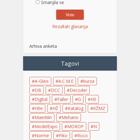
Smanjila se
Rezultati glasanja
Arhiva anketa
Tagovi
A-Gleis
A.C.M.E
burza
DB
DCC
Decoder
Digital
Faller
G
H0
H0e
HŽ
Katalog
KŽMZ
Maerklin
Mehano
ModelExpo
MOROP
N
Norme
Piko
Roco