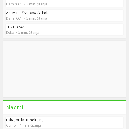
Damir661
3 min. čitanja
A.C.M.E – ŽS spavaća kola
Damir661
3 min. čitanja
Trix DB 648
Keko
2 min. čitanja
Nacrti
Luka, brda i tuneli (H0)
Carllo
1 min. čitanja