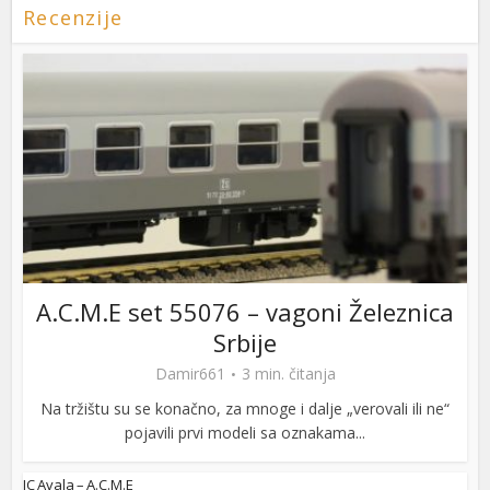
Recenzije
A.C.M.E set 55076 – vagoni Železnica
Srbije
Damir661
3 min. čitanja
Na tržištu su se konačno, za mnoge i dalje „verovali ili ne“
pojavili prvi modeli sa oznakama...
IC Avala – A.C.M.E