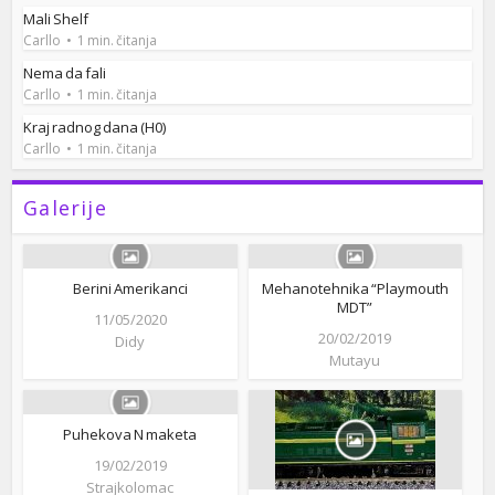
Mali Shelf
Carllo
1 min. čitanja
Nema da fali
Carllo
1 min. čitanja
Kraj radnog dana (H0)
Carllo
1 min. čitanja
Galerije
Berini Amerikanci
Mehanotehnika “Playmouth
MDT”
11/05/2020
20/02/2019
Didy
Mutayu
Puhekova N maketa
19/02/2019
Strajkolomac