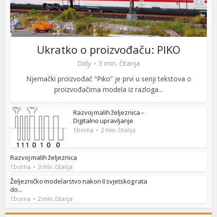
Ukratko o proizvođaču: PIKO
Didy
3 min. čitanja
Njemački proizvođač “Piko” je prvi u seriji tekstova o
proizvođačima modela iz razloga...
Razvoj malih željeznica –
Digitalno upravljanje
1borna
2 min. čitanja
Razvoj malih željeznica
1borna
3 min. čitanja
Željezničko modelarstvo nakon II svjetskog rata
do...
1borna
2 min. čitanja