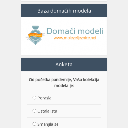
Baza domaćih modela
Anketa
Od početka pandemije, Vaša kolekcija
modela je:
Porasla
Ostala ista
Smanjila se