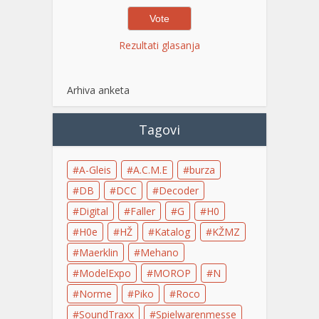
Rezultati glasanja
Arhiva anketa
Tagovi
A-Gleis
A.C.M.E
burza
DB
DCC
Decoder
Digital
Faller
G
H0
H0e
HŽ
Katalog
KŽMZ
Maerklin
Mehano
ModelExpo
MOROP
N
Norme
Piko
Roco
SoundTraxx
Spielwarenmesse