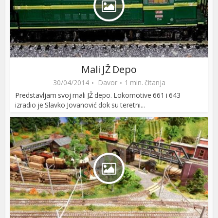
Mali JŽ Depo
30/04/2014
Davor
1 min. čitanja
Predstavljam svoj mali JŽ depo. Lokomotive 661 i 643
izradio je Slavko Jovanović dok su teretni...