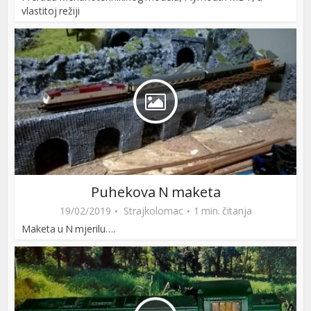
vlastitoj režiji
Puhekova N maketa
19/02/2019
Strajkolomac
1 min. čitanja
Maketa u N mjerilu….