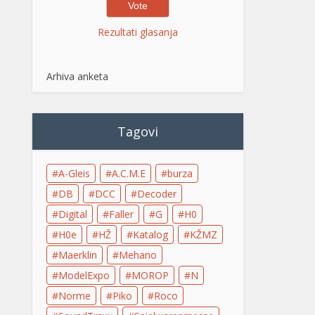
Rezultati glasanja
Arhiva anketa
Tagovi
A-Gleis
A.C.M.E
burza
DB
DCC
Decoder
Digital
Faller
G
H0
H0e
HŽ
Katalog
KŽMZ
Maerklin
Mehano
ModelExpo
MOROP
N
Norme
Piko
Roco