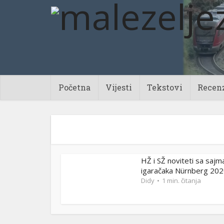
Početna
Vijesti
Tekstovi
Recenz
HŽ i SŽ noviteti sa sajm
igaračaka Nürnberg 20
Didy
1 min. čitanja