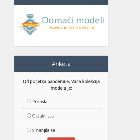
Anketa
Od početka pandemije, Vaša kolekcija
modela je:
Porasla
Ostala ista
Smanjila se