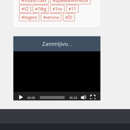
SoundTraxx
Spielwarenmesse
SŽ
Tillig
Trix
TT
Vagoni
verona
ŽS
Zanimljivo…
Video
Player
00:00
05:34