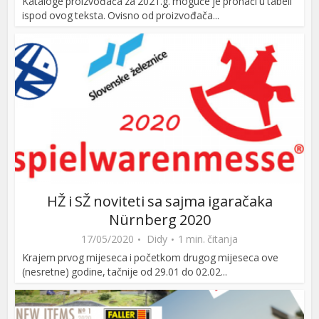
Kataloge proizvođača za 2021.g. moguće je pronaći u tabeli
ispod ovog teksta. Ovisno od proizvođača...
HŽ i SŽ noviteti sa sajma igaračaka
Nürnberg 2020
17/05/2020
Didy
1 min. čitanja
Krajem prvog mijeseca i početkom drugog mijeseca ove
(nesretne) godine, tačnije od 29.01 do 02.02...