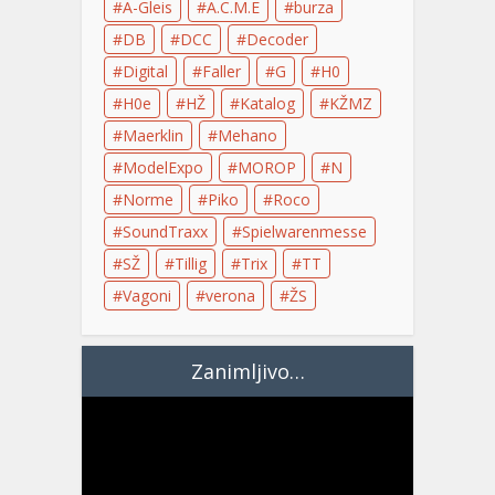
A-Gleis
A.C.M.E
burza
DB
DCC
Decoder
Digital
Faller
G
H0
H0e
HŽ
Katalog
KŽMZ
Maerklin
Mehano
ModelExpo
MOROP
N
Norme
Piko
Roco
SoundTraxx
Spielwarenmesse
SŽ
Tillig
Trix
TT
Vagoni
verona
ŽS
Zanimljivo…
Video
Player