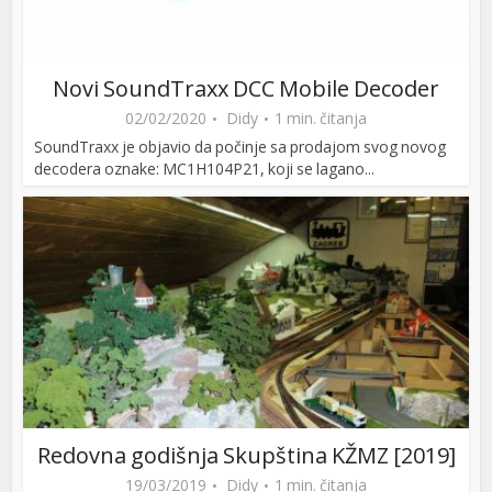
Novi SoundTraxx DCC Mobile Decoder
02/02/2020
Didy
1 min. čitanja
SoundTraxx je objavio da počinje sa prodajom svog novog
decodera oznake: MC1H104P21, koji se lagano...
Redovna godišnja Skupština KŽMZ [2019]
19/03/2019
Didy
1 min. čitanja