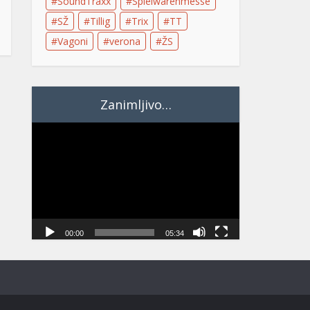
SoundTraxx
Spielwarenmesse
SŽ
Tillig
Trix
TT
Vagoni
verona
ŽS
Zanimljivo…
Video
Player
00:00
05:34