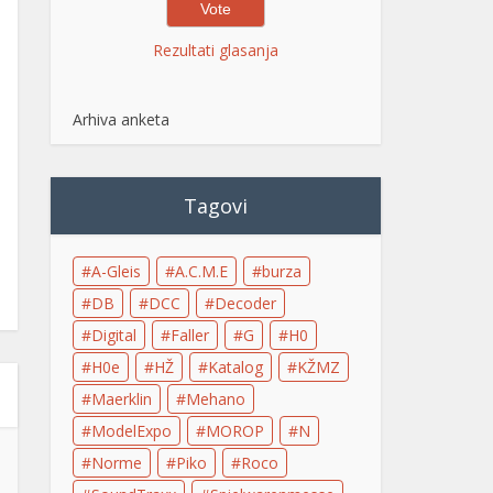
Rezultati glasanja
Arhiva anketa
Tagovi
A-Gleis
A.C.M.E
burza
DB
DCC
Decoder
Digital
Faller
G
H0
H0e
HŽ
Katalog
KŽMZ
Maerklin
Mehano
ModelExpo
MOROP
N
Norme
Piko
Roco