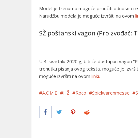
Model je trenutno moguće proučiti odnosno rezer
Narudžbu modela je moguće izvršiti na ovom
l
SŽ poštanski vagon (Proizvođač: Ti
U 4. kvartalu 2020.g, biti će dostupan vagon “Poš
trenutku pisanja ovog teksta, moguće je izvrš
moguće izvršiti na ovom
linku
A.C.M.E
HŽ
Roco
Spielwarenmesse