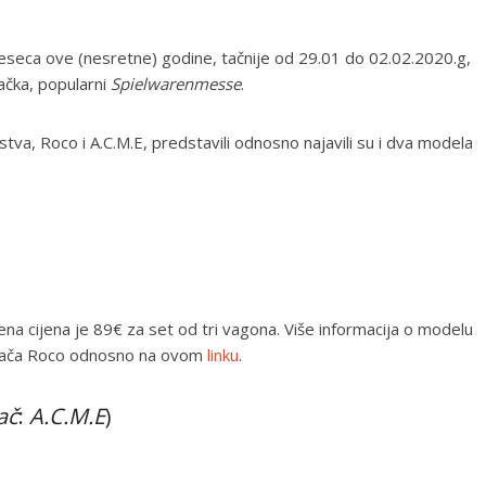
seca ove (nesretne) godine, tačnije od 29.01 do 02.02.2020.g,
ačka, popularni
Spielwarenmesse
.
tva, Roco i A.C.M.E, predstavili odnosno najavili su i dva modela
a cijena je 89€ za set od tri vagona. Više informacija o modelu
ođača Roco odnosno na ovom
linku
.
ač
:
A.C.M.E
)