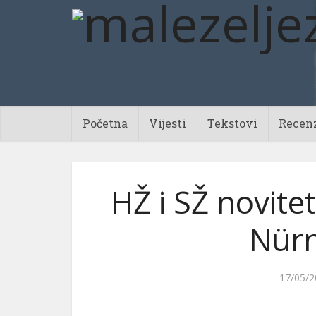
Početna
Vijesti
Tekstovi
Recenz
HŽ i SŽ novite
Nürn
17/05/2