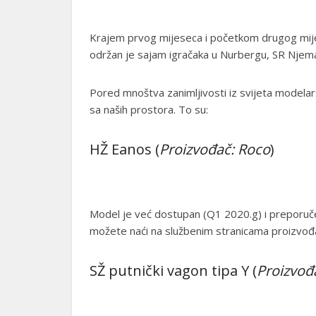
Krajem prvog mijeseca i početkom drugog mije
održan je sajam igračaka u Nurbergu, SR Njem
Pored mnoštva zanimljivosti iz svijeta modelars
sa naših prostora. To su:
HŽ Eanos (
Proizvođač: Roco
)
Model je već dostupan (Q1 2020.g) i preporučen
možete naći na službenim stranicama proizv
SŽ putnički vagon tipa Y (
Proizvođ