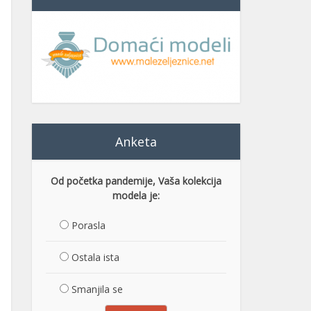
Anketa
Od početka pandemije, Vaša kolekcija
modela je:
Porasla
Ostala ista
Smanjila se