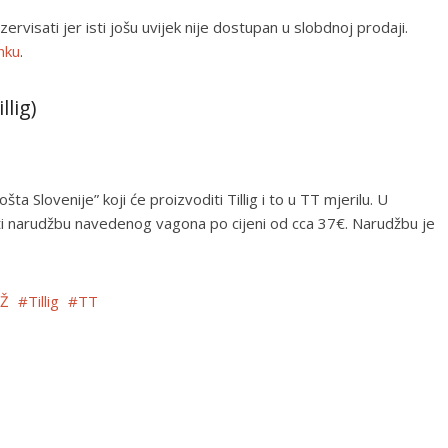
visati jer isti jošu uvijek nije dostupan u slobdnoj prodaji.
inku
.
llig)
ta Slovenije” koji će proizvoditi Tillig i to u TT mjerilu. U
iti narudžbu navedenog vagona po cijeni od cca 37€. Narudžbu je
SŽ
Tillig
TT