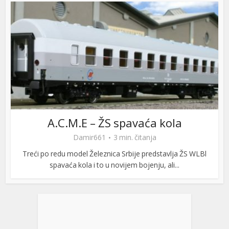
A.C.M.E – ŽS spavaća kola
Damir661
3 min. čitanja
Treći po redu model Železnica Srbije predstavlja ŽS WLBl
spavaća kola i to u novijem bojenju, ali...