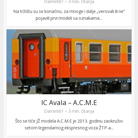
Damir661
3 min. čitanja
Na tržištu su se konačno, za mnoge i dalje „verovali ili ne“
pojavili prvi modeli sa oznakama...
IC Avala – A.C.M.E
Damir661
3 min. čitanja
Što se tiče JŽ modela A.C.M.E je 2013. godinu zaokružio
setom legendarnog ekspresnog voza ŽTP-a...