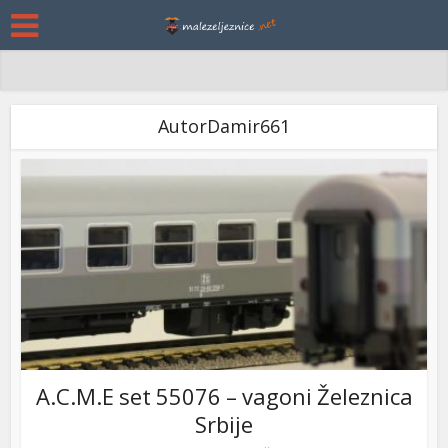
AutorDamir661
A.C.M.E set 55076 – vagoni Železnica
Srbije