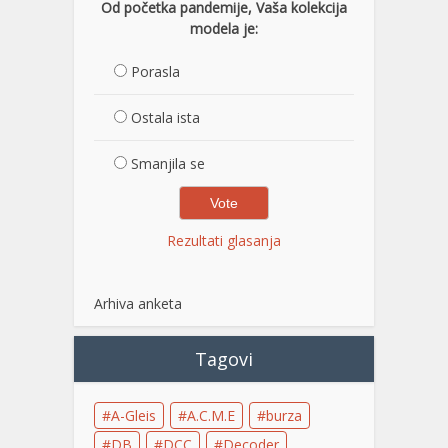
Od početka pandemije, Vaša kolekcija
modela je:
Porasla
Ostala ista
Smanjila se
Rezultati glasanja
Arhiva anketa
Tagovi
A-Gleis
A.C.M.E
burza
DB
DCC
Decoder