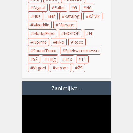
Digital
Faller
G
H0
H0e
HŽ
Katalog
KŽMZ
Maerklin
Mehano
ModelExpo
MOROP
N
Norme
Piko
Roco
SoundTraxx
Spielwarenmesse
SŽ
Tillig
Trix
TT
Vagoni
verona
ŽS
Zanimljivo…
Video
Player