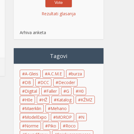
Rezultati glasanja
Arhiva anketa
Tagovi
A-Gleis
A.C.M.E
burza
DB
DCC
Decoder
Digital
Faller
G
H0
H0e
HŽ
Katalog
KŽMZ
Maerklin
Mehano
ModelExpo
MOROP
N
Norme
Piko
Roco