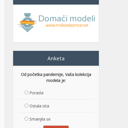
Anketa
Od početka pandemije, Vaša kolekcija
modela je:
Porasla
Ostala ista
Smanjila se