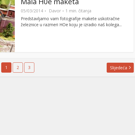
Mala H0e maketa
05/03/2014
Davor
1 min. čitanja
Predstavljamo vam fotografije makete uskotračne
železnice u razmeri HOe koju je izradio naš kolega...
1
2
3
Slijedeća