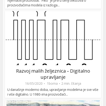
Njemački proizvođač “Piko” je prvi u seriji tekstova o
proizvođačima modela iz razloga...
Razvoj malih željeznica – Digitalno
upravljanje
16/05/2020
1borna
2 min. čitanja
U današnje moderno doba, upravljanje modelima je sve više
i više digitalno. U 1980-ima proizvođači...