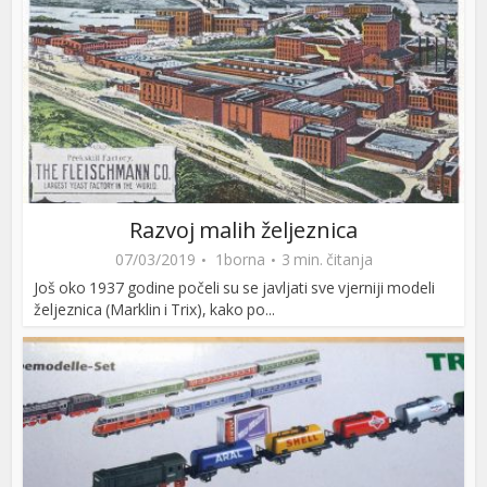
Razvoj malih željeznica
07/03/2019
1borna
3 min. čitanja
Još oko 1937 godine počeli su se javljati sve vjerniji modeli
željeznica (Marklin i Trix), kako po...