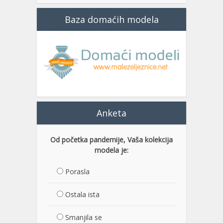
Baza domaćih modela
Anketa
Od početka pandemije, Vaša kolekcija
modela je:
Porasla
Ostala ista
Smanjila se