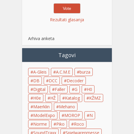
Rezultati glasanja
Arhiva anketa
Tagovi
A-Gleis
A.C.M.E
burza
DB
DCC
Decoder
Digital
Faller
G
H0
H0e
HŽ
Katalog
KŽMZ
Maerklin
Mehano
ModelExpo
MOROP
N
Norme
Piko
Roco
SoundTraxx
Spielwarenmesse