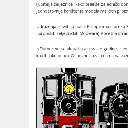
ljubitelja željeznice” kako bi lakše zajednički do
jednostavnije korištenje modela različitih proi
Udruženja iz svih zemalja Europe imaju preko 
Europskih željezničkih Modelara) Početna str
NEM norme se aktualiziraju svake godine, zadn
ima ih jako puno). Osnovno kazalo nama najvažn