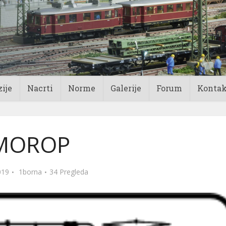
ije
Nacrti
Norme
Galerije
Forum
Kontak
MOROP
019
1borna
34 Pregleda