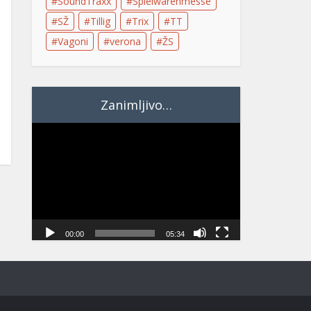
SoundTraxx
Spielwarenmesse
SŽ
Tillig
Trix
TT
Vagoni
verona
ŽS
Zanimljivo…
Video
Player
00:00
05:34