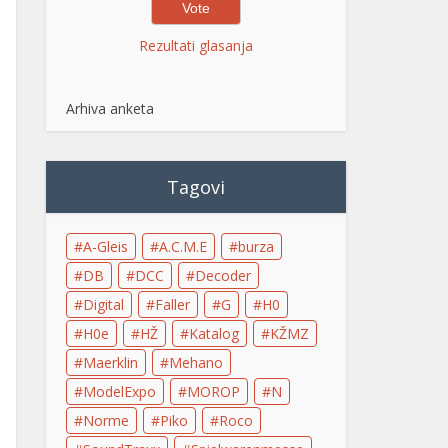
Rezultati glasanja
Arhiva anketa
Tagovi
A-Gleis
A.C.M.E
burza
DB
DCC
Decoder
Digital
Faller
G
H0
H0e
HŽ
Katalog
KŽMZ
Maerklin
Mehano
ModelExpo
MOROP
N
Norme
Piko
Roco