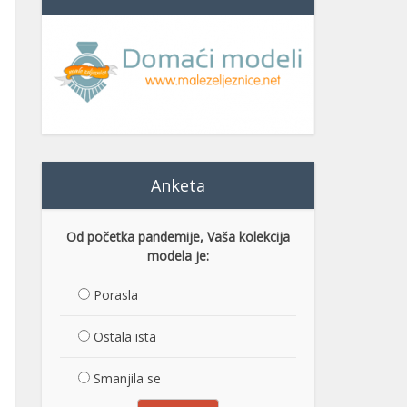
Anketa
Od početka pandemije, Vaša kolekcija
modela je:
Porasla
Ostala ista
Smanjila se