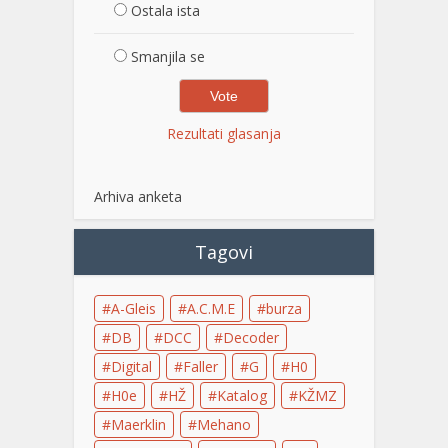
Ostala ista
Smanjila se
Rezultati glasanja
Arhiva anketa
Tagovi
A-Gleis
A.C.M.E
burza
DB
DCC
Decoder
Digital
Faller
G
H0
H0e
HŽ
Katalog
KŽMZ
Maerklin
Mehano