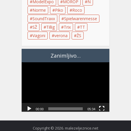
ModelExpo
MOROP
N
Norme
Piko
Roco
SoundTraxx
Spielwarenmesse
SŽ
Tillig
Trix
TT
Vagoni
verona
ŽS
Zanimljivo…
Video
Player
00:00
05:34
Copyright © 2026. malezeljeznice.net