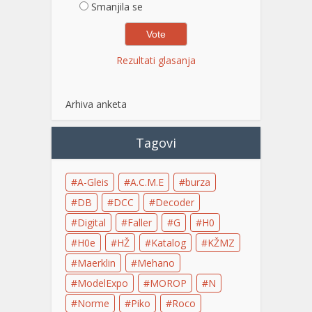
Smanjila se
Rezultati glasanja
Arhiva anketa
Tagovi
A-Gleis
A.C.M.E
burza
DB
DCC
Decoder
Digital
Faller
G
H0
H0e
HŽ
Katalog
KŽMZ
Maerklin
Mehano
ModelExpo
MOROP
N
Norme
Piko
Roco