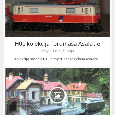
H0e kolekcija forumaša Asalat-e
Didy
1 min. čitanja
Kolekcija modela u H0e mjerilu našeg člana Asalate…