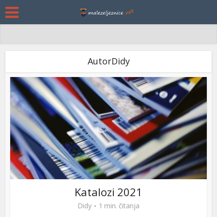
AutorDidy
Katalozi 2021
Didy
1 min. čitanja