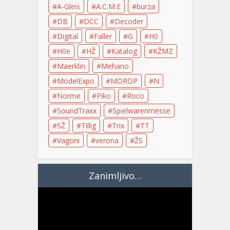
A-Gleis
A.C.M.E
burza
DB
DCC
Decoder
Digital
Faller
G
H0
H0e
HŽ
Katalog
KŽMZ
Maerklin
Mehano
ModelExpo
MOROP
N
Norme
Piko
Roco
SoundTraxx
Spielwarenmesse
SŽ
Tillig
Trix
TT
Vagoni
verona
ŽS
Zanimljivo…
Video
Player