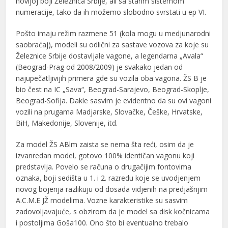
novijoj boji Železnica Srbije, ali sa starim sistemom
numeracije, tako da ih možemo slobodno svrstati u ep VI.
Pošto imaju režim razmene 51 (kola mogu u medjunarodni
saobraćaj), modeli su odlični za sastave vozova za koje su
Železnice Srbije dostavljale vagone, a legendarna „Avala“
(Beograd-Prag od 2008/2009) je svakako jedan od
najupečatljivijih primera gde su vozila oba vagona. ŽS B je
bio čest na IC „Sava“, Beograd-Sarajevo, Beograd-Skoplje,
Beograd-Sofija. Dakle sasvim je evidentno da su ovi vagoni
vozili na prugama Madjarske, Slovačke, Češke, Hrvatske,
BiH, Makedonije, Slovenije, itd.
Za model ŽS ABlm zaista se nema šta reći, osim da je
izvanredan model, gotovo 100% identičan vagonu koji
predstavlja. Povelo se računa o drugačijim fontovima
oznaka, boji sedišta u 1. i 2. razredu koje se uvodjenjem
novog bojenja razlikuju od dosada vidjenih na predjašnjim
A.C.M.E JŽ modelima. Vozne karakteristike su sasvim
zadovoljavajuće, s obzirom da je model sa disk kočnicama
i postoljima Goša100. Ono što bi eventualno trebalo