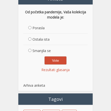
Od početka pandemije, Vaša kolekcija
modela je:
Porasla
Ostala ista
Smanjila se
Rezultati glasanja
Arhiva anketa
Tagovi