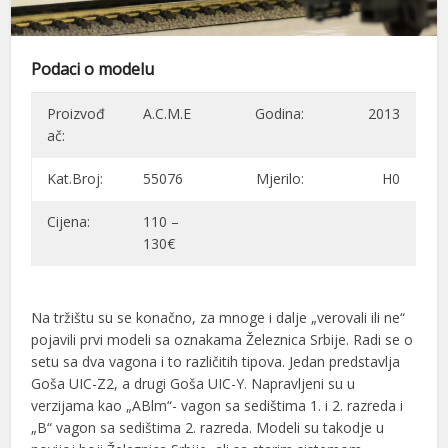
Podaci o modelu
Proizvođ
A.C.M.E
Godina:
2013
ač:
Kat.Broj:
55076
Mjerilo:
H0
Cijena:
110 –
130€
Na tržištu su se konačno, za mnoge i dalje „verovali ili ne“
pojavili prvi modeli sa oznakama Železnica Srbije. Radi se o
setu sa dva vagona i to različitih tipova. Jedan predstavlja
Goša UIC-Z2, a drugi Goša UIC-Y. Napravljeni su u
verzijama kao „ABlm“- vagon sa sedištima 1. i 2. razreda i
„B“ vagon sa sedištima 2. razreda. Modeli su takodje u