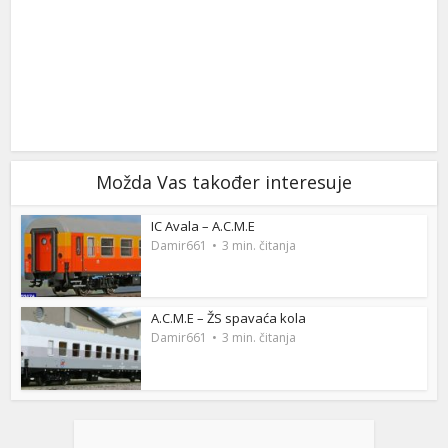
Možda Vas također interesuje
IC Avala – A.C.M.E
Damir661
3 min. čitanja
A.C.M.E – ŽS spavaća kola
Damir661
3 min. čitanja