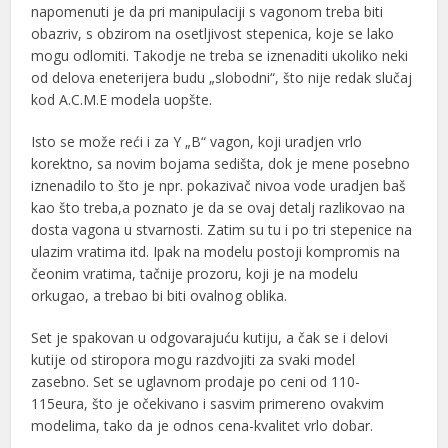
napomenuti je da pri manipulaciji s vagonom treba biti
obazriv, s obzirom na osetljivost stepenica, koje se lako
mogu odlomiti. Takodje ne treba se iznenaditi ukoliko neki
od delova eneterijera budu „slobodni“, što nije redak slučaj
kod A.C.M.E modela uopšte.
Isto se može reći i za Y „B“ vagon, koji uradjen vrlo
korektno, sa novim bojama sedišta, dok je mene posebno
iznenadilo to što je npr. pokazivač nivoa vode uradjen baš
kao što treba,a poznato je da se ovaj detalj razlikovao na
dosta vagona u stvarnosti. Zatim su tu i po tri stepenice na
ulazim vratima itd. Ipak na modelu postoji kompromis na
čeonim vratima, tačnije prozoru, koji je na modelu
orkugao, a trebao bi biti ovalnog oblika.
Set je spakovan u odgovarajuću kutiju, a čak se i delovi
kutije od stiropora mogu razdvojiti za svaki model
zasebno. Set se uglavnom prodaje po ceni od 110-
115eura, što je očekivano i sasvim primereno ovakvim
modelima, tako da je odnos cena-kvalitet vrlo dobar.