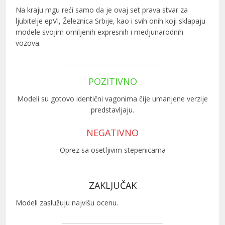
Na kraju mgu reći samo da je ovaj set prava stvar za
ljubitelje epVI, Železnica Srbije, kao i svih onih koji sklapaju
modele svojim omiljenih expresnih i medjunarodnih
vozova.
POZITIVNO
Modeli su gotovo identični vagonima čije umanjene verzije
predstavljaju.
NEGATIVNO
Oprez sa osetljivim stepenicama
ZAKLJUČAK
Modeli zaslužuju najvišu ocenu.