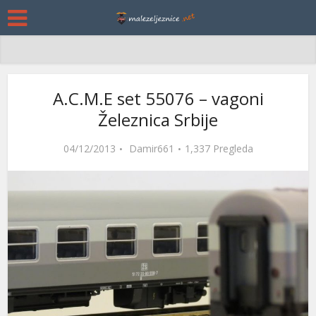
A.C.M.E set 55076 – vagoni
Železnica Srbije
04/12/2013
Damir661
1,337 Pregleda