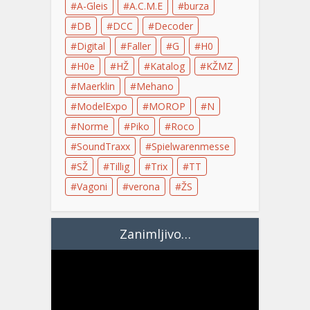
A-Gleis
A.C.M.E
burza
DB
DCC
Decoder
Digital
Faller
G
H0
H0e
HŽ
Katalog
KŽMZ
Maerklin
Mehano
ModelExpo
MOROP
N
Norme
Piko
Roco
SoundTraxx
Spielwarenmesse
SŽ
Tillig
Trix
TT
Vagoni
verona
ŽS
Zanimljivo…
Video
Player