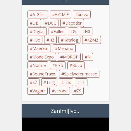
A-Gleis
A.C.M.E
burza
DB
DCC
Decoder
Digital
Faller
G
H0
H0e
HŽ
Katalog
KŽMZ
Maerklin
Mehano
ModelExpo
MOROP
N
Norme
Piko
Roco
SoundTraxx
Spielwarenmesse
SŽ
Tillig
Trix
TT
Vagoni
verona
ŽS
Zanimljivo…
Video
Player