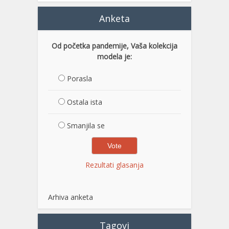
Anketa
Od početka pandemije, Vaša kolekcija
modela je:
Porasla
Ostala ista
Smanjila se
Rezultati glasanja
Arhiva anketa
Tagovi