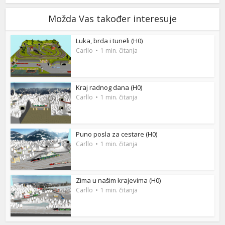
Možda Vas također interesuje
Luka, brda i tuneli (H0)
Carllo
1 min. čitanja
Kraj radnog dana (H0)
Carllo
1 min. čitanja
Puno posla za cestare (H0)
Carllo
1 min. čitanja
Zima u našim krajevima (H0)
Carllo
1 min. čitanja