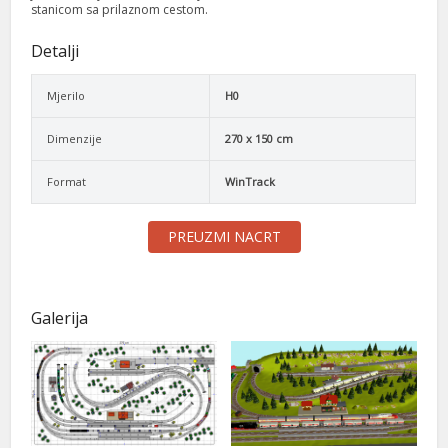
stanicom sa prilaznom cestom.
Detalji
Mjerilo
H0
Dimenzije
270 x 150 cm
Format
WinTrack
PREUZMI NACRT
Galerija