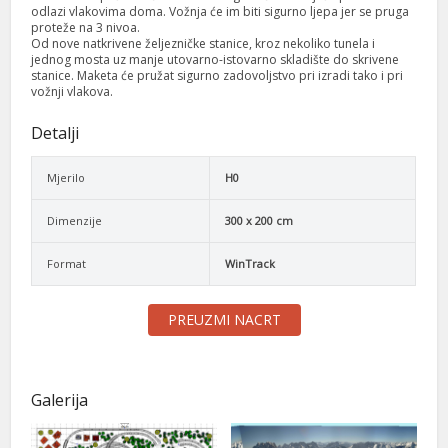
odlazi vlakovima doma. Vožnja će im biti sigurno ljepa jer se pruga
proteže na 3 nivoa.
Od nove natkrivene željezničke stanice, kroz nekoliko tunela i
jednog mosta uz manje utovarno-istovarno skladište do skrivene
stanice. Maketa će pružat sigurno zadovoljstvo pri izradi tako i pri
vožnji vlakova.
Detalji
Mjerilo
H0
Dimenzije
300 x 200 cm
Format
WinTrack
PREUZMI NACRT
Galerija