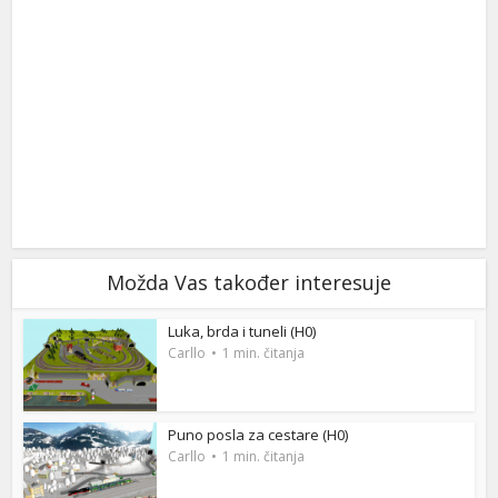
Možda Vas također interesuje
Luka, brda i tuneli (H0)
Carllo
1 min. čitanja
Puno posla za cestare (H0)
Carllo
1 min. čitanja