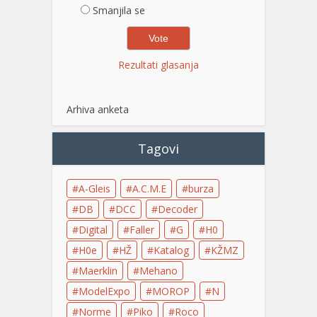
Smanjila se
Rezultati glasanja
Arhiva anketa
Tagovi
A-Gleis
A.C.M.E
burza
DB
DCC
Decoder
Digital
Faller
G
H0
H0e
HŽ
Katalog
KŽMZ
Maerklin
Mehano
ModelExpo
MOROP
N
Norme
Piko
Roco