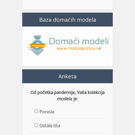
Baza domaćih modela
Anketa
Od početka pandemije, Vaša kolekcija
modela je:
Porasla
Ostala ista