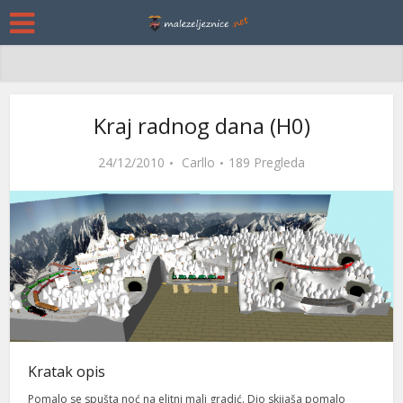
Kraj radnog dana (H0)
24/12/2010
Carllo
189 Pregleda
Kratak opis
Pomalo se spušta noć na elitni mali gradić. Dio skijaša pomalo