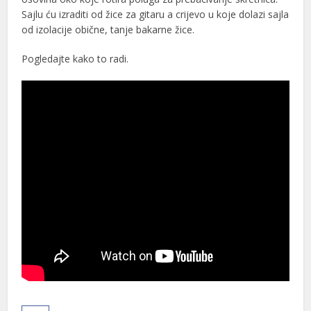
Sajlu ću izraditi od žice za gitaru a crijevo u koje dolazi sajla
od izolacije obične, tanje bakarne žice.
Pogledajte kako to radi.