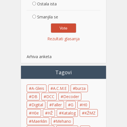
Ostala ista
Smanjila se
Rezultati glasanja
Arhiva anketa
Tagovi
A-Gleis
A.C.M.E
burza
DB
DCC
Decoder
Digital
Faller
G
H0
H0e
HŽ
Katalog
KŽMZ
Maerklin
Mehano