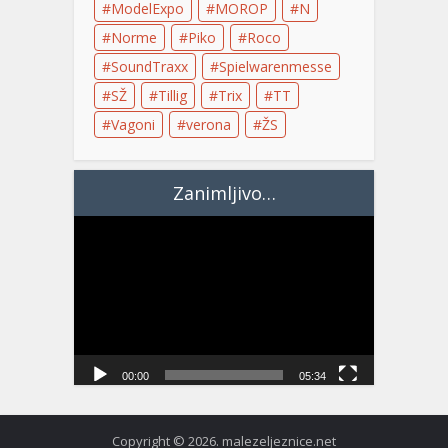
ModelExpo
MOROP
N
Norme
Piko
Roco
SoundTraxx
Spielwarenmesse
SŽ
Tillig
Trix
TT
Vagoni
verona
ŽS
Zanimljivo…
Video
Player
00:00
05:34
Copyright © 2026. malezeljeznice.net