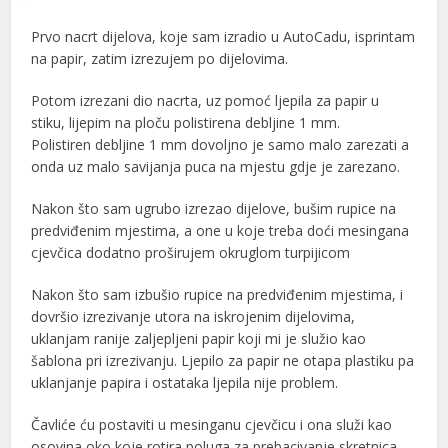
Prvo nacrt dijelova, koje sam izradio u AutoCadu, isprintam
na papir, zatim izrezujem po dijelovima.
Potom izrezani dio nacrta, uz pomoć ljepila za papir u
stiku, lijepim na ploču polistirena debljine 1 mm.
Polistiren debljine 1 mm dovoljno je samo malo zarezati a
onda uz malo savijanja puca na mjestu gdje je zarezano.
Nakon što sam ugrubo izrezao dijelove, bušim rupice na
predviđenim mjestima, a one u koje treba doći mesingana
cjevčica dodatno proširujem okruglom turpijicom
Nakon što sam izbušio rupice na predviđenim mjestima, i
dovršio izrezivanje utora na iskrojenim dijelovima,
uklanjam ranije zaljepljeni papir koji mi je služio kao
šablona pri izrezivanju. Ljepilo za papir ne otapa plastiku pa
uklanjanje papira i ostataka ljepila nije problem.
Čavliće ću postaviti u mesinganu cjevčicu i ona služi kao
osovina oko koje rotira poluga za prebacivanje skretnica.